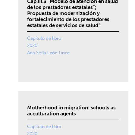
Cap.III.3 “Modelo de atención en salud
de los prestadores estatales”;
Propuesta de modernización y
fortalecimiento de los prestadores
estatales de servicios de salud”
Capítulo de libro
2020
Ana Sofía León Lince
Motherhood in migration: schools as
acculturation agents
Capítulo de libro
2020