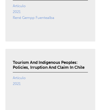
Artículo
2021
René Gempp Fuentealba
Tourism And Indigenous Peoples:
Policies, Irruption And Claim In Chile
Artículo
2021