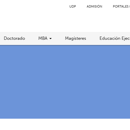
UDP
ADMISIÓN
PORTALES 
Doctorado
MBA
Magísteres
Educación Ejec