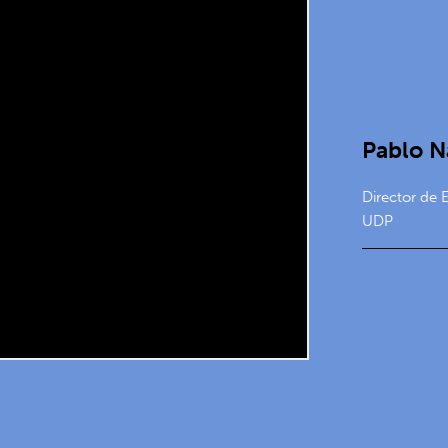
Pablo N
Director de 
UDP