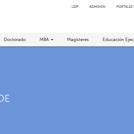
UDP
ADMISIÓN
PORTALES 
Doctorado
MBA
Magísteres
Educación Ejec
DE