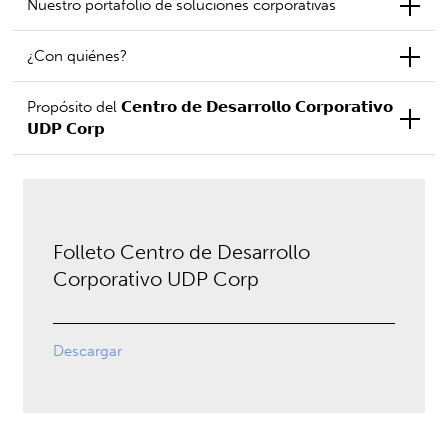
Nuestro portafolio de soluciones corporativas
¿Con quiénes?
Propósito del 𝗖𝗲𝗻𝘁𝗿𝗼 𝗱𝗲 𝗗𝗲𝘀𝗮𝗿𝗿𝗼𝗹𝗹𝗼 𝗖𝗼𝗿𝗽𝗼𝗿𝗮𝘁𝗶𝘃𝗼
𝗨𝗗𝗣 𝗖𝗼𝗿𝗽
Folleto Centro de Desarrollo
Corporativo UDP Corp
Descargar