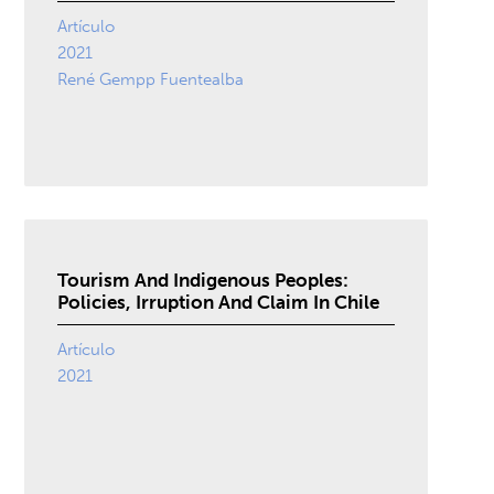
Artículo
2021
René Gempp Fuentealba
Tourism And Indigenous Peoples:
Policies, Irruption And Claim In Chile
Artículo
2021