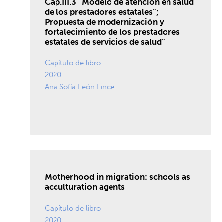
Cap.III.3 “Modelo de atención en salud
de los prestadores estatales”;
Propuesta de modernización y
fortalecimiento de los prestadores
estatales de servicios de salud”
Capítulo de libro
2020
Ana Sofía León Lince
Motherhood in migration: schools as
acculturation agents
Capítulo de libro
2020