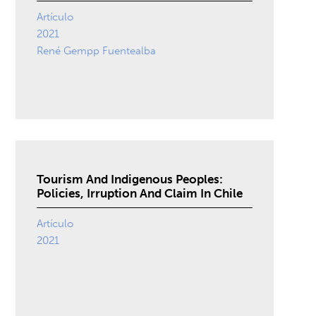
Artículo
2021
René Gempp Fuentealba
Tourism And Indigenous Peoples:
Policies, Irruption And Claim In Chile
Artículo
2021