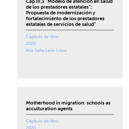
Cap.III.3 “Modelo de atención en salud
de los prestadores estatales”;
Propuesta de modernización y
fortalecimiento de los prestadores
estatales de servicios de salud”
Capítulo de libro
2020
Ana Sofía León Lince
Motherhood in migration: schools as
acculturation agents
Capítulo de libro
2020