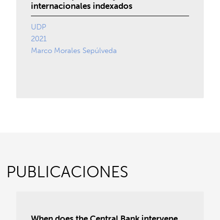
internacionales indexados
UDP
2021
Marco Morales Sepúlveda
PUBLICACIONES
When does the Central Bank intervene