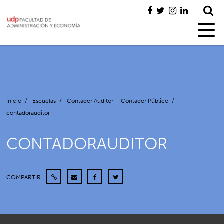
Inicio
/
Escuelas
/
Contador Auditor – Contador Público
/
contadorauditor
CONTADORAUDITOR
COMPARTIR