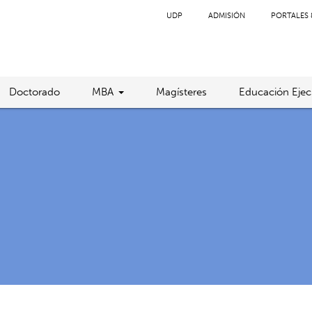
UDP
ADMISIÓN
PORTALES 
Doctorado
MBA
Magísteres
Educación Ejec