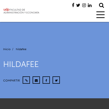
Inicio
/
hildafee
HILDAFEE
COMPARTIR