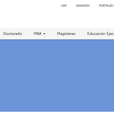
UDP
ADMISIÓN
PORTALES 
Doctorado
MBA
Magísteres
Educación Ejec