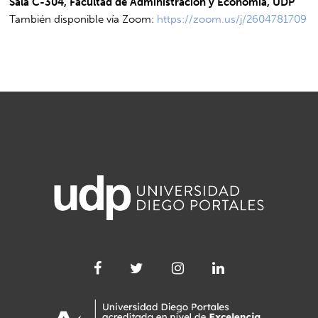
Sala C-304, Facultad de Administración y Economía, UDP
También disponible vía Zoom:
https://zoom.us/j/2604781709