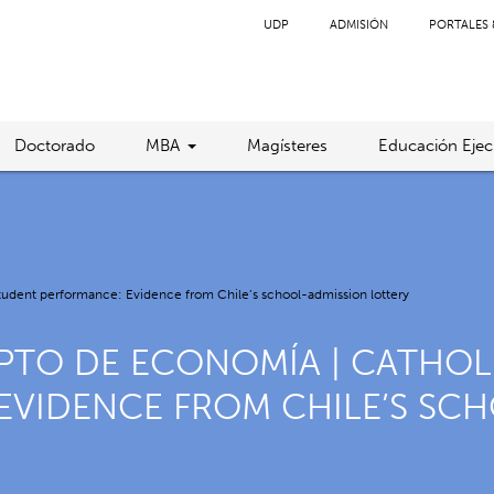
UDP
ADMISIÓN
PORTALES 
Doctorado
MBA
Magísteres
Educación Ejec
udent performance: Evidence from Chile’s school-admission lottery
PTO DE ECONOMÍA | CATHO
EVIDENCE FROM CHILE’S SC