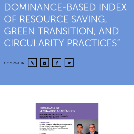
DOMINANCE-BASED INDEX
OF RESOURCE SAVING,
GREEN TRANSITION, AND
CIRCULARITY PRACTICES”
COMPARTIR