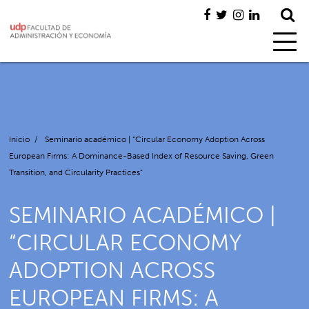
Inicio
/
Seminario académico | “Circular Economy Adoption Across
European Firms: A Dominance-Based Index of Resource Saving, Green
Transition, and Circularity Practices”
SEMINARIO ACADÉMICO |
“CIRCULAR ECONOMY
ADOPTION ACROSS
EUROPEAN FIRMS: A