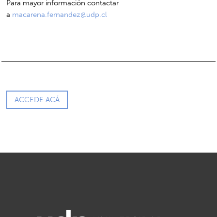
Para mayor información contactar
a
macarena.fernandez@udp.cl
ACCEDE ACÁ