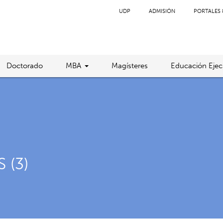
UDP
ADMISIÓN
PORTALES 
Doctorado
MBA
Magísteres
Educación Ejec
 (3)