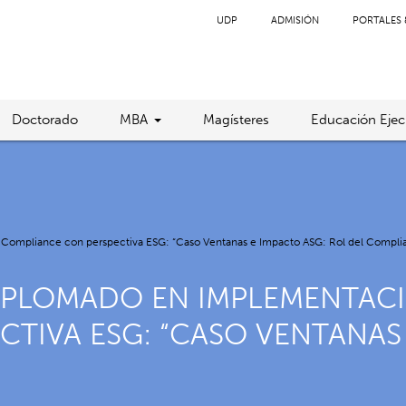
UDP
ADMISIÓN
PORTALES 
Doctorado
MBA
Magísteres
Educación Ejec
l Compliance con perspectiva ESG: “Caso Ventanas e Impacto ASG: Rol del Compli
IPLOMADO EN IMPLEMENTACI
TIVA ESG: “CASO VENTANAS 