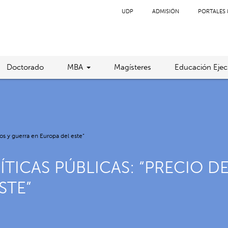
UDP
ADMISIÓN
PORTALES 
Doctorado
MBA
Magísteres
Educación Ejec
os y guerra en Europa del este”
TICAS PÚBLICAS: “PRECIO D
STE”