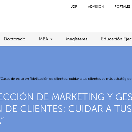
UDP
ADMISIÓN
PORTALES 
Doctorado
MBA
Magísteres
Educación Ejec
asos de éxito en fidelización de clientes: cuidar a tus clientes es más estratégic
ECCIÓN DE MARKETING Y GE
N DE CLIENTES: CUIDAR A TUS
”