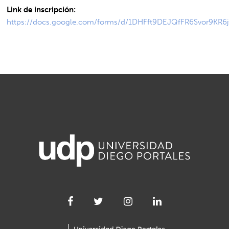
Link de inscripción:
https://docs.google.com/forms/d/1DHFft9DEJQfFR6Svor9KR6