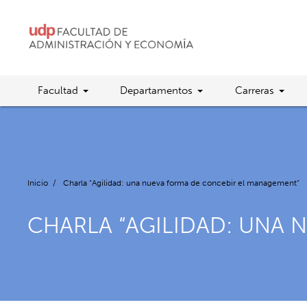
Facultad
Departamentos
Carreras
Inicio
/
Charla “Agilidad: una nueva forma de concebir el management”
CHARLA “AGILIDAD: UNA