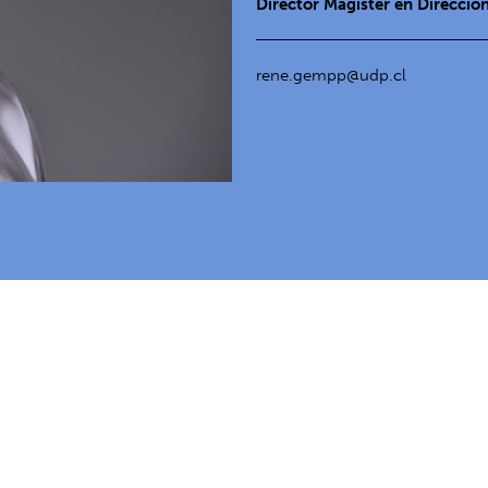
Director Magíster en Direcció
rene.gempp@udp.cl