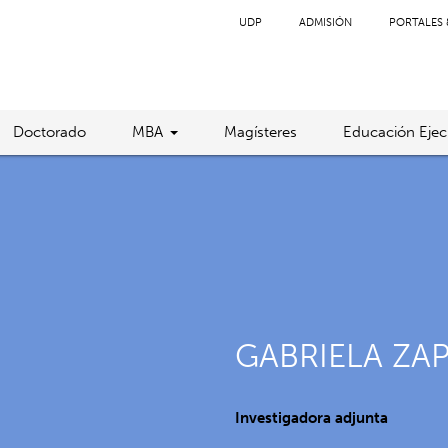
UDP
ADMISIÓN
PORTALES 
Doctorado
MBA
Magísteres
Educación Ejec
GABRIELA ZA
Investigadora adjunta