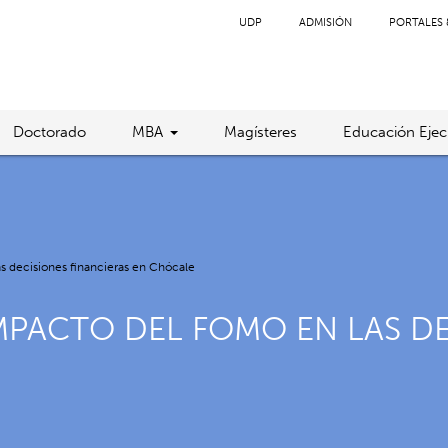
UDP
ADMISIÓN
PORTALES 
Doctorado
MBA
Magísteres
Educación Ejec
as decisiones financieras en Chócale
IMPACTO DEL FOMO EN LAS D