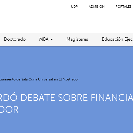
UDP
ADMISIÓN
PORTALES 
Doctorado
MBA
Magísteres
Educación Ejec
ciamiento de Sala Cuna Universal en El Mostrador
RDÓ DEBATE SOBRE FINANCI
ADOR