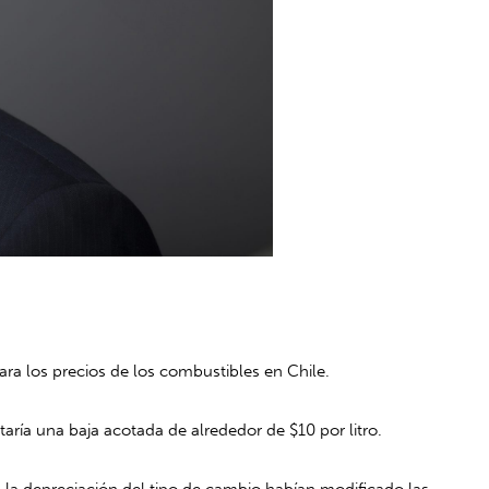
ara los precios de los combustibles en Chile.
taría una baja acotada de alrededor de $10 por litro.
 la depreciación del tipo de cambio habían modificado las