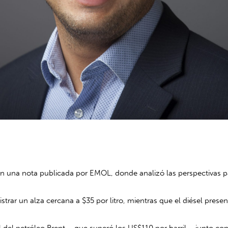
 en una nota publicada por
EMOL
, donde analizó las perspectivas p
strar un alza cercana a $35 por litro, mientras que el diésel presen
l del petróleo Brent —que superó los US$110 por barril— junto con