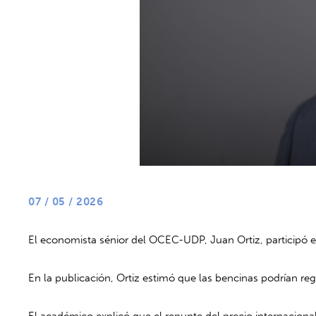
07 / 05 / 2026
El economista sénior del OCEC-UDP,
Juan Ortiz
, participó
En la publicación, Ortiz estimó que las bencinas podrían regi
El académico explicó que el repunte del precio internaciona