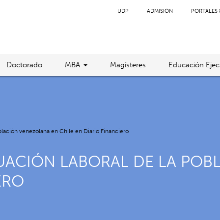
UDP
ADMISIÓN
PORTALES 
Doctorado
MBA
Magísteres
Educación Ejec
oblación venezolana en Chile en Diario Financiero
TUACIÓN LABORAL DE LA POB
ERO