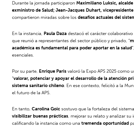
Durante la jornada participaron
Maximiliano Luksic, alcald
exministro de Salud; Jean-Jacques Duhart, vicepresidente e
compartieron miradas sobre los
desafíos actuales del siste
En la instancia,
Paula Daza
destacó el carácter colaborativo
que reunió a representantes del sector público y privado, “
m
académica es fundamental para poder aportar en la salud
esenciales.
Por su parte,
Enrique Paris
valoró la Expo APS 2025 como un 
“
valorar, potenciar y apoyar el desarrollo de la atención pr
sistema sanitario chileno
. En ese contexto, felicitó a la M
el futuro de la APS.
En tanto,
Carolina Goic
sostuvo que la fortaleza del sistem
visibilizar buenas prácticas
, mejorar su relato y analizar s
calificando la instancia como una
tremenda oportunidad
pa