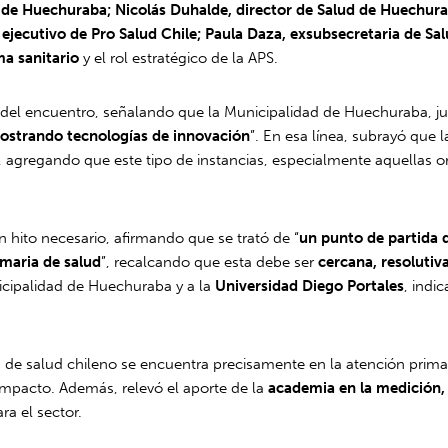
e de Huechuraba; Nicolás Duhalde, director de Salud de Huechura
jecutivo de Pro Salud Chile; Paula Daza, exsubsecretaria de Sal
ma sanitario
y el rol estratégico de la APS.
 del encuentro, señalando que la Municipalidad de Huechuraba, jun
ostrando tecnologías de innovación
”. En esa línea, subrayó que 
”, agregando que este tipo de instancias, especialmente aquellas o
hito necesario, afirmando que se trató de “
un punto de partida q
imaria de salud
”, recalcando que esta debe ser
cercana, resoluti
unicipalidad de Huechuraba y a la
Universidad Diego Portales
, indi
a de salud chileno se encuentra precisamente en la atención prima
u impacto. Además, relevó el aporte de la
academia en la medición, 
ra el sector.