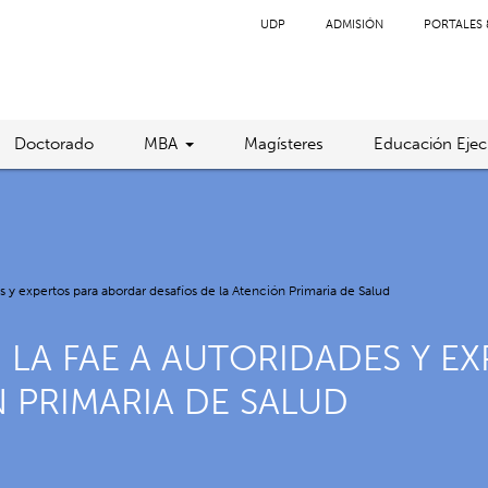
UDP
ADMISIÓN
PORTALES 
Doctorado
MBA
Magísteres
Educación Ejec
 y expertos para abordar desafíos de la Atención Primaria de Salud
N LA FAE A AUTORIDADES Y 
N PRIMARIA DE SALUD