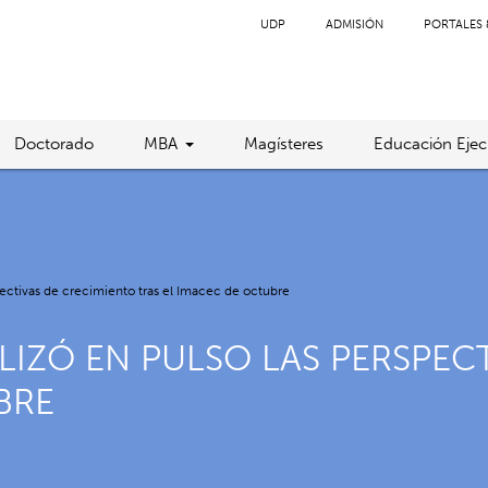
UDP
ADMISIÓN
PORTALES 
Doctorado
MBA
Magísteres
Educación Ejec
pectivas de crecimiento tras el Imacec de octubre
LIZÓ EN PULSO LAS PERSPEC
BRE