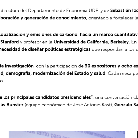
, directora del Departamento de Economía UDP, y de
Sebastián Iz
laboración y generación de conocimiento
, orientado a fortalecer 
lobalización y emisiones de carbono: hacia un marco cuantitativo
 Stanford
y profesor en la
Universidad de California, Berkeley
. En
necesidad de diseñar políticas estratégicas
que respondan a los d
e investigación
, con la participación de
30 expositores y ocho e
d, demografía, modernización del Estado y salud
. Cada mesa per
ro.
 los principales candidatos presidenciales”
, una conversación cla
ás Bunster
(equipo económico de José Antonio Kast),
Gonzalo S