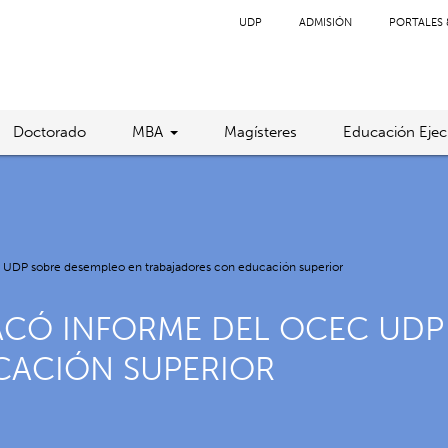
UDP
ADMISIÓN
PORTALES 
Doctorado
MBA
Magísteres
Educación Ejec
C UDP sobre desempleo en trabajadores con educación superior
TACÓ INFORME DEL OCEC UDP
CACIÓN SUPERIOR