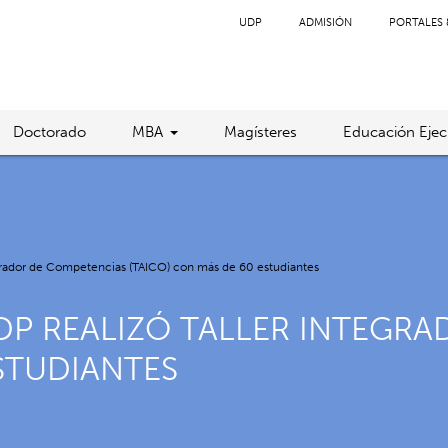
UDP
ADMISIÓN
PORTALES 
Doctorado
MBA
Magísteres
Educación Ejec
egrador de Competencias (TAICO) con más de 60 estudiantes
DP REALIZÓ TALLER INTEGR
ESTUDIANTES