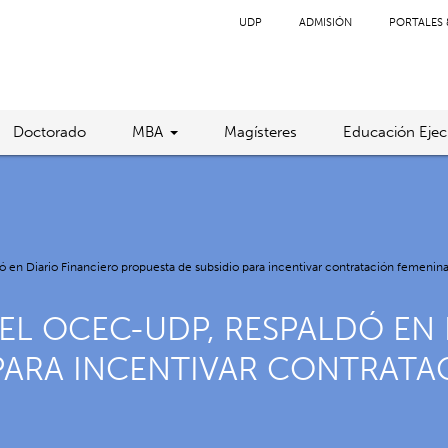
UDP
ADMISIÓN
PORTALES 
Doctorado
MBA
Magísteres
Educación Ejec
 en Diario Financiero propuesta de subsidio para incentivar contratación femenin
EL OCEC-UDP, RESPALDÓ EN 
PARA INCENTIVAR CONTRATA