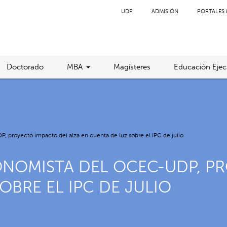
UDP
ADMISIÓN
PORTALES 
Doctorado
MBA
Magísteres
Educación Ejec
 proyectó impacto del alza en cuenta de luz sobre el IPC de julio
ONOMISTA DEL OCEC-UDP, P
OBRE EL IPC DE JULIO