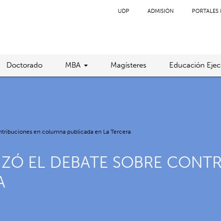
UDP
ADMISIÓN
PORTALES 
Doctorado
MBA
Magísteres
Educación Ejec
ntribuciones en columna publicada en La Tercera
ZÓ EL DEBATE SOBRE CONT
A