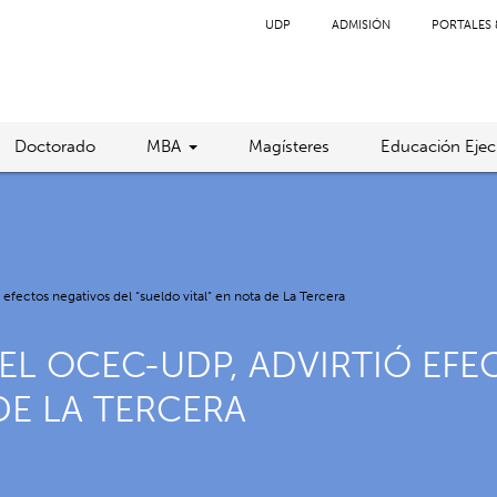
UDP
ADMISIÓN
PORTALES 
Doctorado
MBA
Magísteres
Educación Ejec
efectos negativos del “sueldo vital” en nota de La Tercera
EL OCEC-UDP, ADVIRTIÓ EFE
DE LA TERCERA