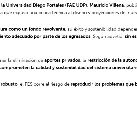
 la Universidad Diego Portales (FAE UDP)
,
Mauricio Villena
, publ
 la que expuso una crítica técnica al diseño y proyecciones del nu
ctura como un fondo revolvente
, su éxito y sostenibilidad depend
ento adecuado por parte de los egresados
. Según advirtió,
sin e
ner la eliminación de
aportes privados
, la
restricción de la auton
comprometen la calidad y sostenibilidad del sistema universitar
 robusto
, el FES corre el riesgo de
reproducir los problemas que 