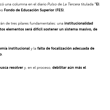
icó una columna en el diario
Pulso
de
La Tercera
titulada
“El
evo
Fondo de Educación Superior (FES)
.
erán de tres pilares fundamentales: una
institucionalidad
stos elementos será difícil sostener un sistema masivo, de
omía institucional
y la
falta de focalización adecuada de
io
.
busca resolver
y, en el proceso,
debilitar aún más el