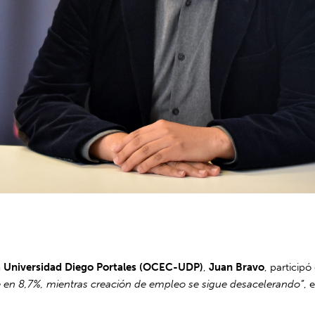
la Universidad Diego Portales (OCEC-UDP)
,
Juan Bravo
, particip
e en 8,7%, mientras creación de empleo se sigue desacelerando”
, 