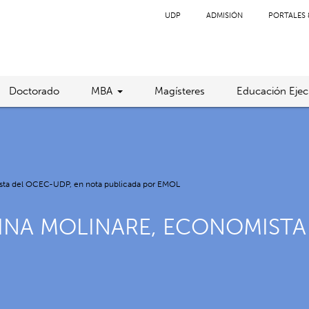
UDP
ADMISIÓN
PORTALES 
Doctorado
MBA
Magísteres
Educación Ejec
mista del OCEC-UDP, en nota publicada por EMOL
INA MOLINARE, ECONOMISTA