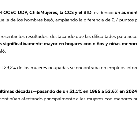
el
OCEC UDP, ChileMujeres, la CCS y el BID
, evidenció
un aumento
e la de los hombres bajó, ampliando la diferencia de 0,7 puntos p
presentar los resultados, destacando que las dificultades para a
s significativamente mayor en hogares con niños y niñas menores
ló.
 el 29,2% de las mujeres ocupadas se encontraba en empleos inform
as últimas décadas—pasando de un 31,1% en 1986 a 52,6% en 202
s continúan afectando principalmente a las mujeres con menores n