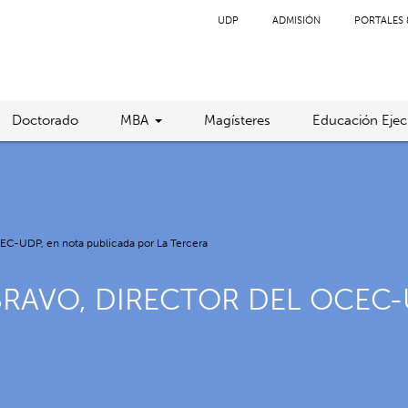
UDP
ADMISIÓN
PORTALES 
Doctorado
MBA
Magísteres
Educación Ejec
CEC-UDP, en nota publicada por La Tercera
BRAVO, DIRECTOR DEL OCEC-