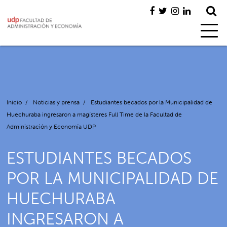
Inicio
/
Noticias y prensa
/
Estudiantes becados por la Municipalidad de
Huechuraba ingresaron a magísteres Full Time de la Facultad de
Administración y Economía UDP
ESTUDIANTES BECADOS
POR LA MUNICIPALIDAD DE
HUECHURABA
INGRESARON A