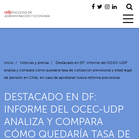
Inicio
/
Noticias y prensa
/
Destacado en DF: Informe del OCEC-UDP
analiza y compara cómo quedaría tasa de cotización previsional y edad legal
de pensión en Chile, en caso de aprobarse nueva reforma previsional
DESTACADO EN DF:
INFORME DEL OCEC-UDP
ANALIZA Y COMPARA
CÓMO QUEDARÍA TASA DE