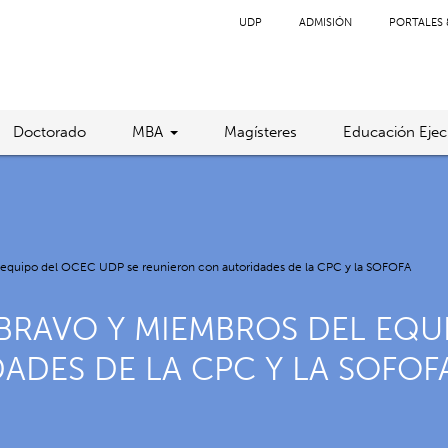
UDP
ADMISIÓN
PORTALES 
Doctorado
MBA
Magísteres
Educación Ejec
l equipo del OCEC UDP se reunieron con autoridades de la CPC y la SOFOFA
 BRAVO Y MIEMBROS DEL EQU
DES DE LA CPC Y LA SOFOF