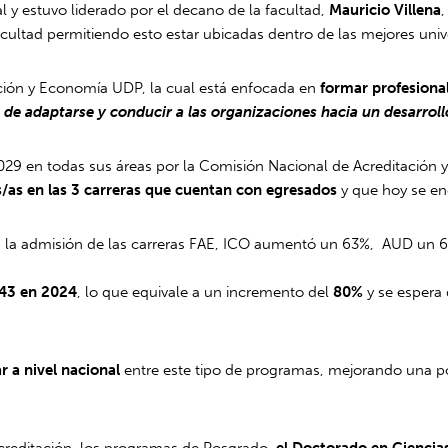
 y estuvo liderado por el decano de la facultad,
Mauricio Villena
cultad permitiendo esto estar ubicadas dentro de las mejores univ
ración y Economía UDP, la cual está enfocada en
formar profesiona
 de adaptarse y conducir a las organizaciones hacia un desarroll
9 en todas sus áreas por la Comisión Nacional de Acreditación y
os/as en las 3 carreras que cuentan con egresados
y que hoy se e
en la admisión de las carreras FAE, ICO aumentó un 63%, AUD un
743 en 2024
, lo que equivale a un incremento del
80%
y se espera
r a nivel nacional
entre este tipo de programas, mejorando una po
creditación, los programas de Posgrado,
el
Doctorado en Ciencias