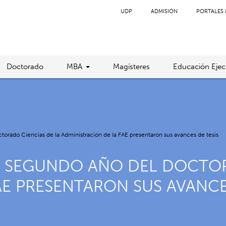
UDP
ADMISIÓN
PORTALES 
Doctorado
MBA
Magísteres
Educación Ejec
torado Ciencias de la Administración de la FAE presentaron sus avances de tesis
Y SEGUNDO AÑO DEL DOCTOR
AE PRESENTARON SUS AVANCE