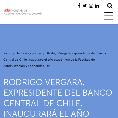
Inicio
/
Noticias y prensa
/
Rodrigo Vergara, expresidente del Banco
Central de Chile, inaugurará el año académico de la Facultad de
Administración y Economía UDP
RODRIGO VERGARA,
EXPRESIDENTE DEL BANCO
CENTRAL DE CHILE,
INAUGURARÁ EL AÑO