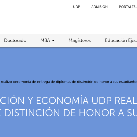
UDP
ADMISIÓN
PORTALES 
Doctorado
MBA
Magísteres
Educación Ejec
realizó ceremonia de entrega de diplomas de distinción de honor a sus estudiante
ACIÓN Y ECONOMÍA UDP REA
 DISTINCIÓN DE HONOR A S