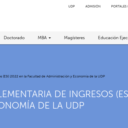
UDP
ADMISIÓN
PORTALES 
Doctorado
MBA
Magísteres
Educación Ejec
s (ESI) 2022 en la Facultad de Administración y Economía de la UDP
EMENTARIA DE INGRESOS (ESI
ONOMÍA DE LA UDP