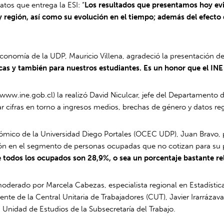
atos que entrega la ESI: “
Los resultados que presentamos hoy evi
región, así como su evolución en el tiempo; además del efecto de 
conomía de la UDP, Mauricio Villena, agradeció la presentación del
cas y también para nuestros estudiantes. Es un honor que el INE
 www.ine.gob.cl) la realizó David Niculcar, jefe del Departamento d
cifras en torno a ingresos medios, brechas de género y datos regi
nómico de la Universidad Diego Portales (OCEC UDP), Juan Bravo, p
ión en el segmento de personas ocupadas que no cotizan para su 
 todos los ocupados son 28,9%, o sea un porcentaje bastante re
erado por Marcela Cabezas, especialista regional en Estadísticas 
te de la Central Unitaria de Trabajadores (CUT), Javier Irarrázaval
 Unidad de Estudios de la Subsecretaría del Trabajo.