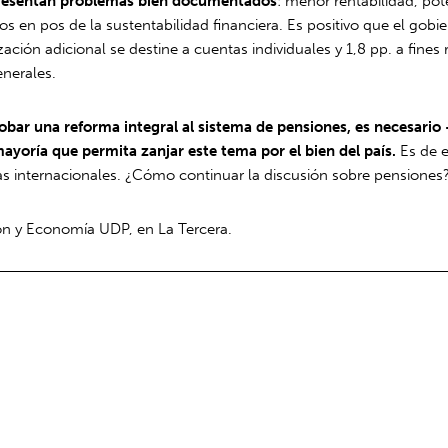
 presentan problemas bien documentados
: menor rentabilidad, pot
ros en pos de la sustentabilidad financiera. Es positivo que el gobie
ón adicional se destine a cuentas individuales y 1,8 pp. a fines re
enerales.
robar una reforma integral al sistema de pensiones, es necesario
yoría que permita zanjar este tema por el bien del país.
Es de e
as internacionales. ¿Cómo continuar la discusión sobre pensiones
ión y Economía UDP, en La Tercera.