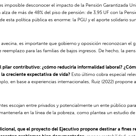
, es imposible desconocer el impacto de la Pensión Garantizada Un
n alza de más de 48% del piso de pensión: de 3,95 UF con la Pensió
l de esta política pública es enorme: la PGU y el aporte solidario 
vecina, es importante que gobierno y oposición reconozcan el gra
 de reemplazo para las familias de bajos ingresos. De hecho, la pe
n el pilar contributivo: ¿cómo reducirla informalidad laboral? ¿
la creciente expectativa de vida?
Esto último cobra especial rele
emplo, en base a experiencias internacionales, Ruiz (2022) propone
tes escojan entre privados y potencialmente un ente público para 
 mantenerla en la línea de la pobreza, como plantea un estudio 
cional, que el proyecto del Ejecutivo propone destinar a fines 