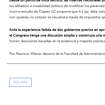
Desde un punto de vista técnico, las cuentas nocionales
los afiliados) e inviabilidad política de modificar los parámet
mismo estudio de Clapes UC propone que 4,2 pp. dela cotizaci
con quienes no cotizan se resuelva a través de impuestos g
Ante la experiencia fallida de dos gobiernos previos en ap
el Congreso tenga una discusión amplia y construya una ma
tomen decisiones basadas en la evidencia y mejores práctic
Por Mauricio Villena, decano de la Facultad de Administrac
VER MÁS