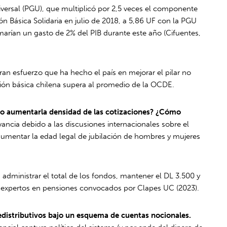
iversal (PGU), que multiplicó por 2,5 veces el componente
n Básica Solidaria en julio de 2018, a 5,86 UF con la PGU
sumarían un gasto de 2% del PIB durante este año (Cifuentes,
n esfuerzo que ha hecho el país en mejorar el pilar no
nsión básica chilena supera al promedio de la OCDE.
Cómo aumentarla densidad de las cotizaciones? ¿Cómo
vancia debido a las discusiones internacionales sobre el
 aumentar la edad legal de jubilación de hombres y mujeres
administrar el total de los fondos, mantener el DL 3.500 y
de expertos en pensiones convocados por Clapes UC (2023).
redistributivos bajo un esquema de cuentas nocionales.