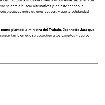
encial captura política del sistema (y por ende del dinero de
rno se abra a buscar alternativas y, en este sentido, el
distributivos entre quienes coticen, y que la solidaridad
 -como planteó la ministra del Trabajo, Jeannette Jara que
sperar también que se escuchen a los expertos y que se
?