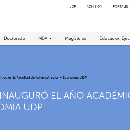
UDP
ADMISIÓN
PORTALES 
Doctorado
MBA
Magísteres
Educación Ejec
émico en la Facultad de Administración y Economía UDP
 INAUGURÓ EL AÑO ACADÉMI
OMÍA UDP